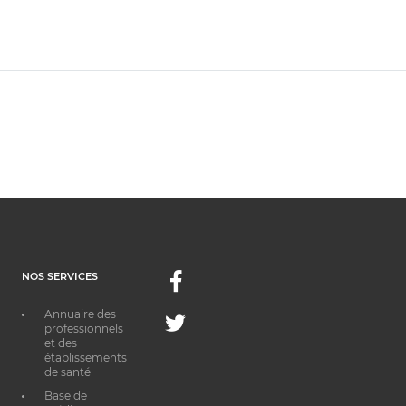
NOS SERVICES
Facebook
Annuaire des
Twitter
professionnels
et des
établissements
de santé
Base de