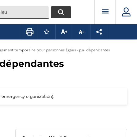
Menu prin
RECHERCHER
Connectez-vous pour mettre ce conte
Augmenter la taille du texte
Diminuer la taille du te
Partager la pag
ement temporaire pour personnes âgées - p.a. dépendantes
. dépendantes
al emergency organization).