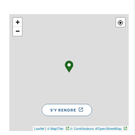
+
−
S'Y RENDRE
Leaflet
|
© MapTiler
© Contributeurs d'OpenStreetMap