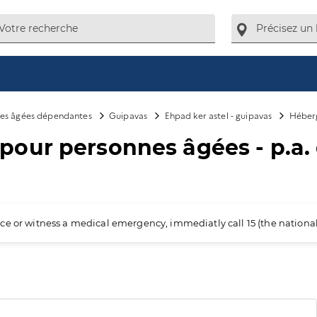
es âgées dépendantes
Guipavas
Ehpad ker astel - guipavas
Héberg
our personnes âgées - p.a
ience or witness a medical emergency, immediatly call 15 (the nation