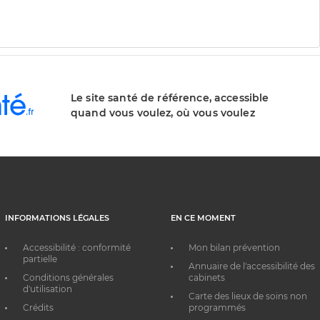
Le site santé de référence, accessible
quand vous voulez, où vous voulez
INFORMATIONS LÉGALES
EN CE MOMENT
Accessibilité : conformité
Mon bilan prévention
partielle
Annuaire de l'accessibilité des
Conditions générales
cabinets
d'utilisation
Carte des lieux de soins non
Crédits
programmés