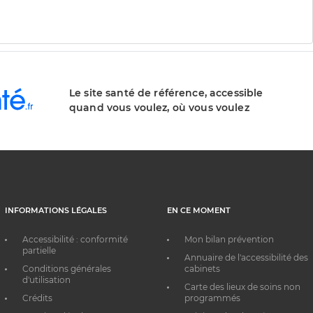
Le site santé de référence, accessible
quand vous voulez, où vous voulez
INFORMATIONS LÉGALES
EN CE MOMENT
Accessibilité : conformité
Mon bilan prévention
partielle
Annuaire de l'accessibilité des
Conditions générales
cabinets
d'utilisation
Carte des lieux de soins non
Crédits
programmés