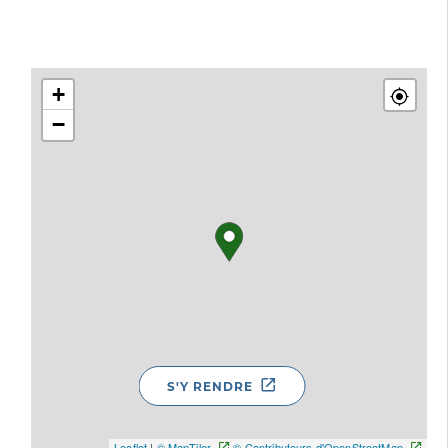
+
−
S'Y RENDRE
Leaflet
|
© MapTiler
© Contributeurs d'OpenStreetMap