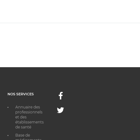
NOS SERVICES
Facebook
Annuaire des
Twitter
professionnels
et des
établissements
de santé
Base de