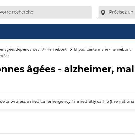
es âgées dépendantes
Hennebont
Ehpad sainte marie - hennebont
ntées
onnes âgées - alzheimer, ma
ience or witness a medical emergency, immediatly call 15 (the nation