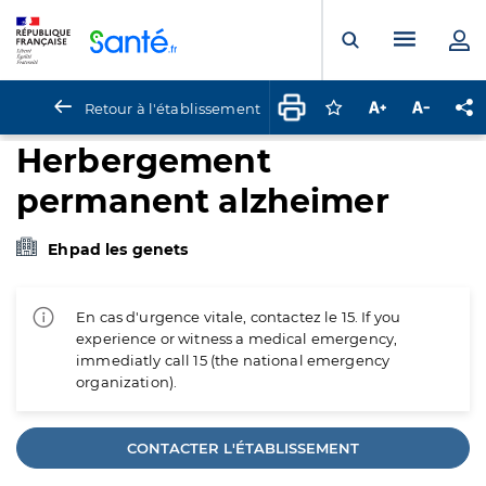
Panneau de gestion des cookies
Menu pr
Ouvrir la rech
Retour à l'établissement
Connectez-vous pour
Augmenter la t
Diminuer 
Pa
Herbergement
permanent alzheimer
Ehpad les genets
En cas d'urgence vitale, contactez le 15. If you
experience or witness a medical emergency,
immediatly call 15 (the national emergency
organization).
CONTACTER L'ÉTABLISSEMENT