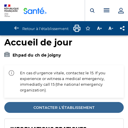
Panneau de gestion des cookies
Menu pr
Ouvrir la rech
Retour à l'établissement
Connectez-vous pour
Augmenter la t
Diminuer 
Pa
Accueil de jour
Ehpad du ch de joigny
En cas d'urgence vitale, contactez le 15. If you
experience or witness a medical emergency,
immediatly call 15 (the national emergency
organization).
CONTACTER L'ÉTABLISSEMENT