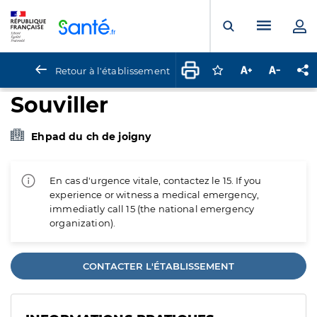
Panneau de gestion des cookies
Menu pr
Ouvrir la rech
Retour à l'établissement
Connectez-vous pour
Augmenter la t
Diminuer 
Pa
Souviller
Ehpad du ch de joigny
En cas d'urgence vitale, contactez le 15. If you
experience or witness a medical emergency,
immediatly call 15 (the national emergency
organization).
CONTACTER L'ÉTABLISSEMENT