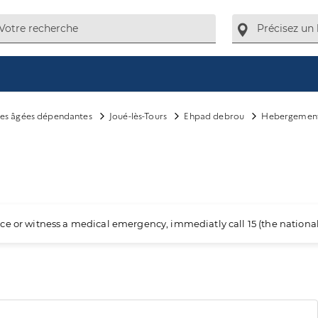
es âgées dépendantes
Joué-lès-Tours
Ehpad debrou
Hebergemen
ience or witness a medical emergency, immediatly call 15 (the nation