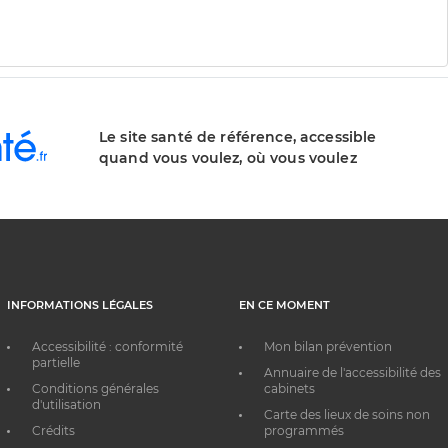
Le site santé de référence, accessible
quand vous voulez, où vous voulez
INFORMATIONS LÉGALES
EN CE MOMENT
Accessibilité : conformité
Mon bilan prévention
partielle
Annuaire de l'accessibilité des
Conditions générales
cabinets
d'utilisation
Carte des lieux de soins non
Crédits
programmés