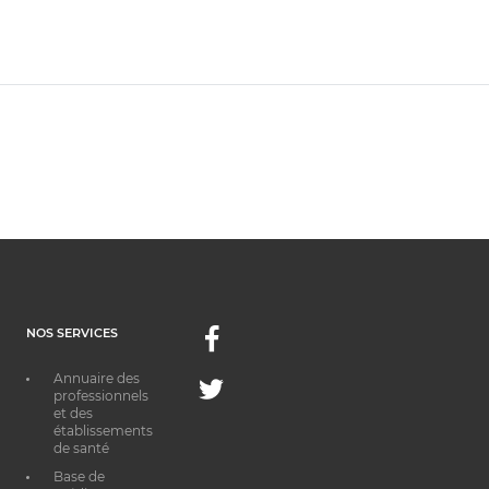
NOS SERVICES
Facebook
Annuaire des
Twitter
professionnels
et des
établissements
de santé
Base de