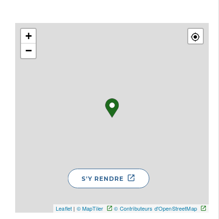
+
−
S'Y RENDRE
Leaflet
|
© MapTiler
© Contributeurs d'OpenStreetMap