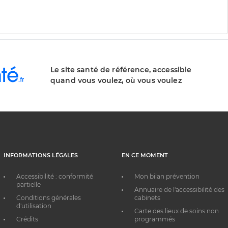
Le site santé de référence, accessible
quand vous voulez, où vous voulez
INFORMATIONS LÉGALES
EN CE MOMENT
Accessibilité : conformité
Mon bilan prévention
partielle
Annuaire de l'accessibilité des
Conditions générales
cabinets
d'utilisation
Carte des lieux de soins non
Crédits
programmés