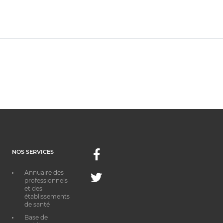
NOS SERVICES
Facebook
Annuaire des
Twitter
professionnels
et des
établissements
de santé
Base de