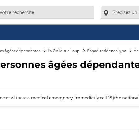
es âgées dépendantes
La Colle-sur-Loup
Ehpad residence lyna
Ac
personnes âgées dépendante
ience or witness a medical emergency, immediatly call 15 (the nation