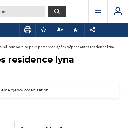
Menu prin
RECHERCHER
Connectez-vous pour mettre ce conte
Augmenter la taille du texte
Diminuer la taille du te
Partager la pag
cueil temporaire pour personnes âgées dépendantes residence lyna
s residence lyna
al emergency organization).