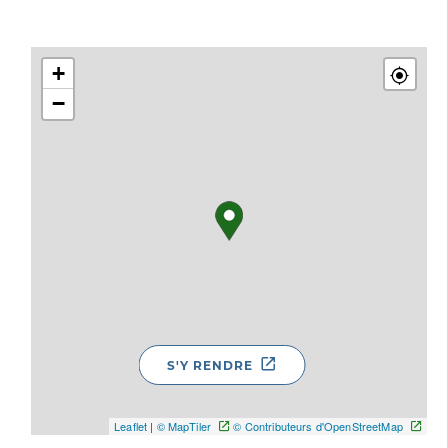
+
−
S'Y RENDRE
Leaflet
|
© MapTiler
© Contributeurs d'OpenStreetMap