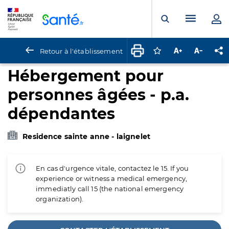
Panneau de gestion des cookies
Menu pr
Ouvrir la rech
Retour à l'établissement
Connectez-vous pour
Augmenter la t
Diminuer 
Pa
Hébergement pour
personnes âgées - p.a.
dépendantes
Residence sainte anne - laignelet
En cas d'urgence vitale, contactez le 15. If you
experience or witness a medical emergency,
immediatly call 15 (the national emergency
organization).