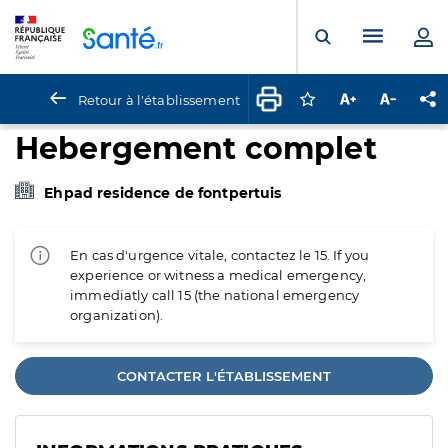
Panneau de gestion des cookies
Menu pr
Ouvrir la rech
Retour à l'établissement
Connectez-vous pour
Augmenter la t
Diminuer 
Pa
Hebergement complet
Ehpad residence de fontpertuis
En cas d'urgence vitale, contactez le 15. If you
experience or witness a medical emergency,
immediatly call 15 (the national emergency
organization).
CONTACTER L'ÉTABLISSEMENT