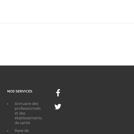
NOS SERVICES
Facebook
Annuaire des
Twitter
professionnels
et des
établissements
de santé
Base de