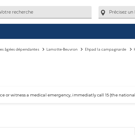
es âgées dépendantes
Lamotte-Beuvron
Ehpad la campagnarde
ience or witness a medical emergency, immediatly call 15 (the nation