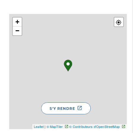
+
−
S'Y RENDRE
Leaflet
|
© MapTiler
© Contributeurs d'OpenStreetMap