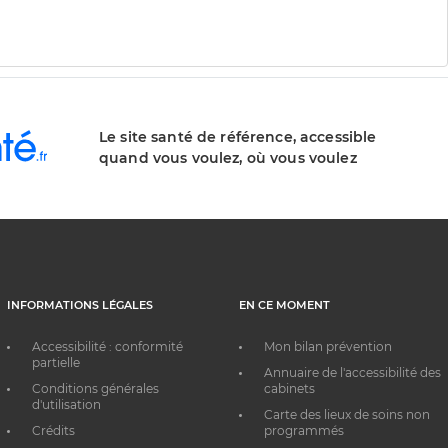
Le site santé de référence, accessible
quand vous voulez, où vous voulez
INFORMATIONS LÉGALES
EN CE MOMENT
Accessibilité : conformité
Mon bilan prévention
partielle
Annuaire de l'accessibilité des
Conditions générales
cabinets
d'utilisation
Carte des lieux de soins non
Crédits
programmés