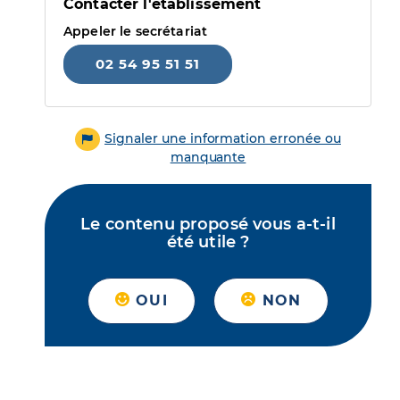
Contacter l'établissement
Appeler le secrétariat
02 54 95 51 51
Signaler une information erronée ou
manquante
Le contenu proposé vous a-t-il
été utile ?
OUI
NON