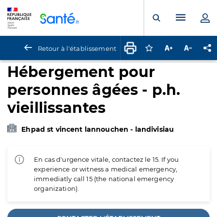
Panneau de gestion des cookies
Menu pr
Ouvrir la rech
Retour à l'établissement
Connectez-vous pour
Augmenter la t
Diminuer 
Pa
Hébergement pour
personnes âgées - p.h.
vieillissantes
Ehpad st vincent lannouchen - landivisiau
En cas d'urgence vitale, contactez le 15. If you
experience or witness a medical emergency,
immediatly call 15 (the national emergency
organization).