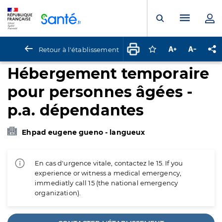
Panneau de gestion des cookies
Menu pr
Ouvrir la rech
Retour à l'établissement
Connectez-vous pour
Augmenter la t
Diminuer 
Pa
Hébergement temporaire
pour personnes âgées -
p.a. dépendantes
Ehpad eugene gueno - langueux
En cas d'urgence vitale, contactez le 15. If you
experience or witness a medical emergency,
immediatly call 15 (the national emergency
organization).