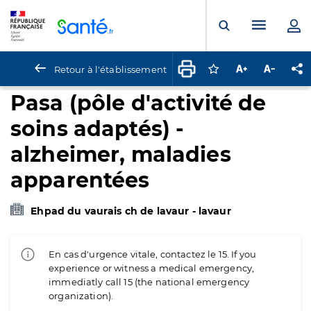
Panneau de gestion des cookies
Menu pr
Ouvrir la rech
Retour à l'établissement
Connectez-vous pour
Augmenter la t
Diminuer 
Pa
Pasa (pôle d'activité de
soins adaptés) -
alzheimer, maladies
apparentées
Ehpad du vaurais ch de lavaur - lavaur
En cas d'urgence vitale, contactez le 15. If you
experience or witness a medical emergency,
immediatly call 15 (the national emergency
organization).