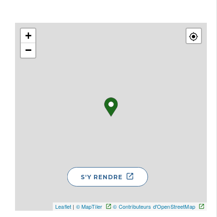
+
−
S'Y RENDRE
Leaflet
|
© MapTiler
© Contributeurs d'OpenStreetMap