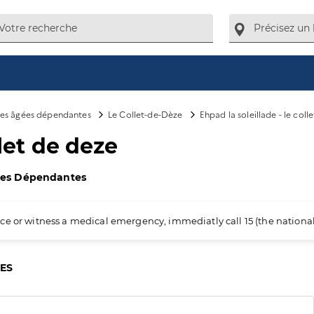
es âgées dépendantes
Le Collet-de-Dèze
Ehpad la soleillade - le coll
llet de deze
ées Dépendantes
ience or witness a medical emergency, immediatly call 15 (the nation
CES