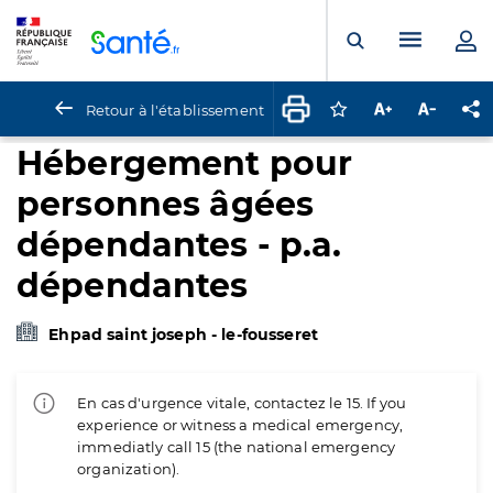
Panneau de gestion des cookies
Menu pr
Ouvrir la rech
Retour à l'établissement
Connectez-vous pour
Augmenter la t
Diminuer 
Pa
Hébergement pour
personnes âgées
dépendantes - p.a.
dépendantes
Ehpad saint joseph - le-fousseret
En cas d'urgence vitale, contactez le 15. If you
experience or witness a medical emergency,
immediatly call 15 (the national emergency
organization).