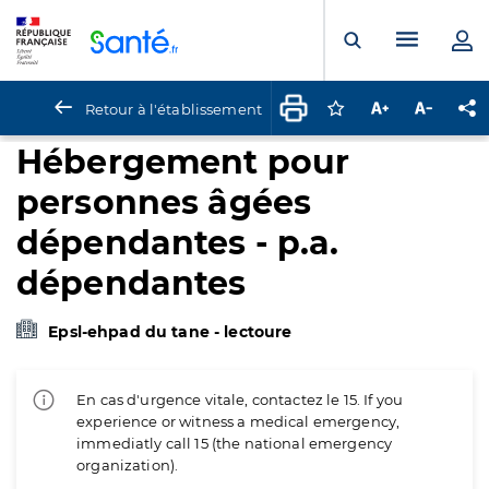
Panneau de gestion des cookies
Menu pr
Ouvrir la rech
Retour à l'établissement
Connectez-vous pour
Augmenter la t
Diminuer 
Pa
Hébergement pour
personnes âgées
dépendantes - p.a.
dépendantes
Epsl-ehpad du tane - lectoure
En cas d'urgence vitale, contactez le 15. If you
experience or witness a medical emergency,
immediatly call 15 (the national emergency
organization).