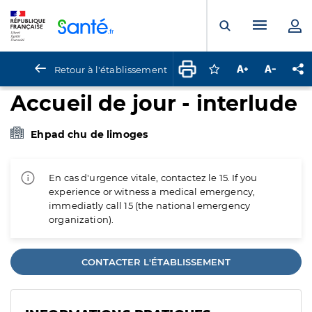
Panneau de gestion des cookies
Menu pr
Ouvrir la rech
Retour à l'établissement
Connectez-vous pour
Augmenter la t
Diminuer 
Pa
Accueil de jour - interlude
Ehpad chu de limoges
En cas d'urgence vitale, contactez le 15. If you
experience or witness a medical emergency,
immediatly call 15 (the national emergency
organization).
CONTACTER L'ÉTABLISSEMENT