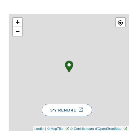
+
−
S'Y RENDRE
Leaflet
|
© MapTiler
© Contributeurs d'OpenStreetMap