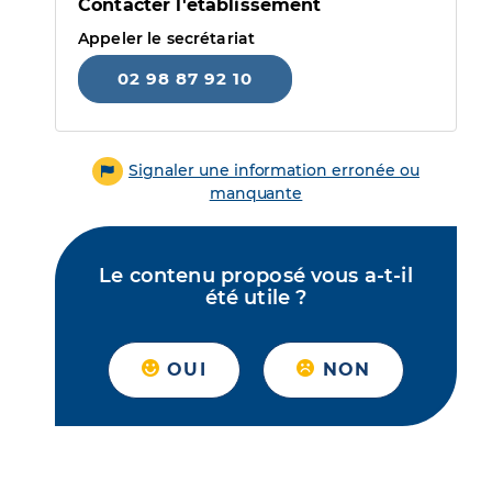
Contacter l'établissement
Appeler le secrétariat
02 98 87 92 10
Signaler une information erronée ou
manquante
Le contenu proposé vous a-t-il
été utile ?
OUI
NON