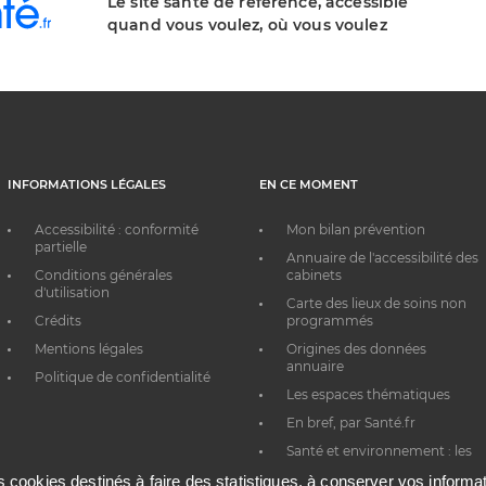
Le site santé de référence, accessible
quand vous voulez, où vous voulez
INFORMATIONS LÉGALES
EN CE MOMENT
Accessibilité : conformité
Mon bilan prévention
partielle
Annuaire de l'accessibilité des
Conditions générales
cabinets
d'utilisation
Carte des lieux de soins non
Crédits
programmés
Mentions légales
Origines des données
annuaire
Politique de confidentialité
Les espaces thématiques
En bref, par Santé.fr
Santé et environnement : les
bons réflexes au quotidien
es cookies destinés à faire des statistiques, à conserver vos inform