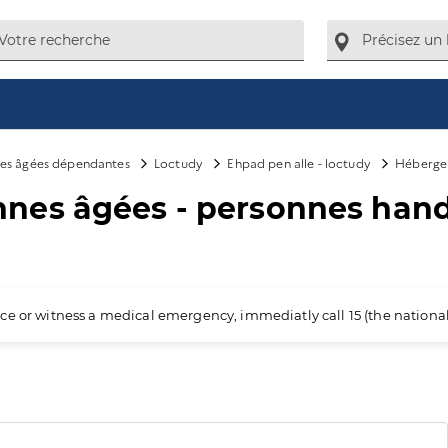
es âgées dépendantes
Loctudy
Ehpad pen alle - loctudy
Hébergem
es âgées - personnes handi
ience or witness a medical emergency, immediatly call 15 (the nation