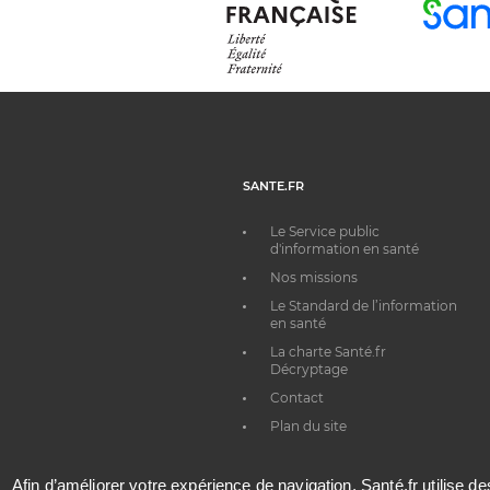
SANTE.FR
Le Service public
d'information en santé
Nos missions
Le Standard de l’information
en santé
La charte Santé.fr
Décryptage
Contact
Plan du site
Afin d’améliorer votre expérience de navigation, Santé.fr utilise d