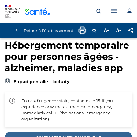
Panneau de gestion des cookies
Menu pr
Ouvrir la rech
Retour à l'établissement
Connectez-vous pour
Augmenter la t
Diminuer 
Pa
Hébergement temporaire
pour personnes âgées -
alzheimer, maladies app
Ehpad pen alle - loctudy
En cas d'urgence vitale, contactez le 15. If you
experience or witness a medical emergency,
immediatly call 15 (the national emergency
organization).