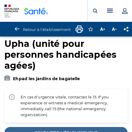
Panneau de gestion des cookies
Menu pr
Ouvrir la rech
Retour à l'établissement
Connectez-vous pour
Augmenter la t
Diminuer 
Pa
Upha (unité pour
personnes handicapées
agées)
Ehpad les jardins de bagatelle
En cas d'urgence vitale, contactez le 15. If you
experience or witness a medical emergency,
immediatly call 15 (the national emergency
organization).