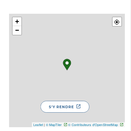
+
−
S'Y RENDRE
Leaflet
|
© MapTiler
© Contributeurs d'OpenStreetMap