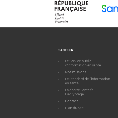
SANTE.FR
Le Service public
d'information en santé
Nos missions
Le Standard de l’information
en santé
La charte Santé.fr
Décryptage
Contact
Plan du site