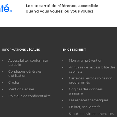
Le site santé de référence, accessible
quand vous voulez, où vous voulez
INFORMATIONS LÉGALES
EN CE MOMENT
Accessibilité : conformité
Mon bilan prévention
partielle
Annuaire de l'accessibilité des
Conditions générales
cabinets
d'utilisation
Carte des lieux de soins non
Crédits
programmés
Mentions légales
Origines des données
annuaire
Politique de confidentialité
Les espaces thématiques
En bref, par Santé.fr
Santé et environnement : les