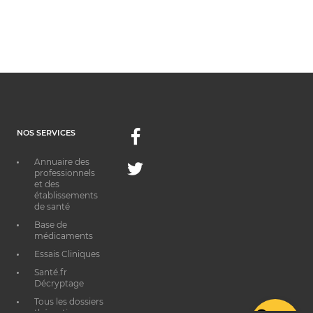
NOS SERVICES
Facebook
Annuaire des
Twitter
professionnels
et des
établissements
de santé
Base de
médicaments
Essais Cliniques
Santé.fr
Décryptage
Tous les dossiers
thématiques