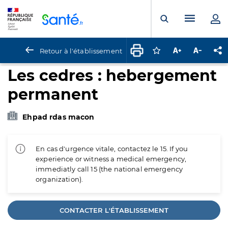
Panneau de gestion des cookies
Menu pr
Ouvrir la rech
Retour à l'établissement
Connectez-vous pour
Augmenter la t
Diminuer 
Pa
Les cedres : hebergement
permanent
Ehpad rdas macon
En cas d'urgence vitale, contactez le 15. If you
experience or witness a medical emergency,
immediatly call 15 (the national emergency
organization).
CONTACTER L'ÉTABLISSEMENT