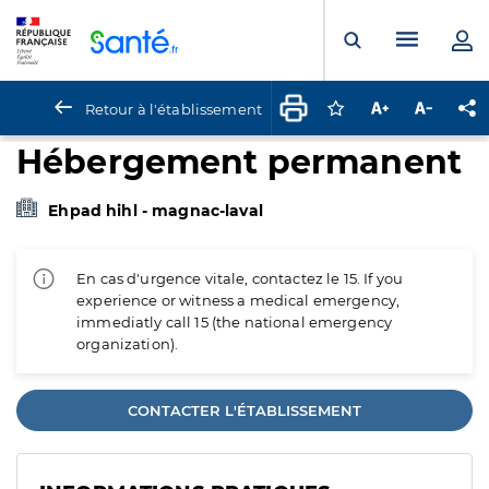
Panneau de gestion des cookies
Menu pr
Ouvrir la rech
Retour à l'établissement
Connectez-vous pour
Augmenter la t
Diminuer 
Pa
Hébergement permanent
Ehpad hihl - magnac-laval
En cas d'urgence vitale, contactez le 15. If you
experience or witness a medical emergency,
immediatly call 15 (the national emergency
organization).
CONTACTER L'ÉTABLISSEMENT