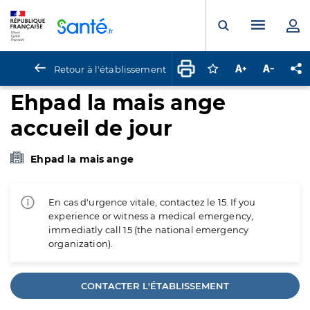
Panneau de gestion des cookies
Menu pr
Ouvrir la rech
Retour à l'établissement
Connectez-vous pour
Augmenter la t
Diminuer 
Pa
Ehpad la mais ange
accueil de jour
Ehpad la mais ange
En cas d'urgence vitale, contactez le 15. If you
experience or witness a medical emergency,
immediatly call 15 (the national emergency
organization).
CONTACTER L'ÉTABLISSEMENT