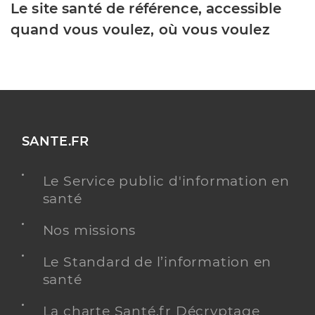
Le site santé de référence, accessible
quand vous voulez, où vous voulez
SANTE.FR
Le Service public d'information en
santé
Nos missions
Le Standard de l’information en
santé
La charte Santé.fr Décryptage