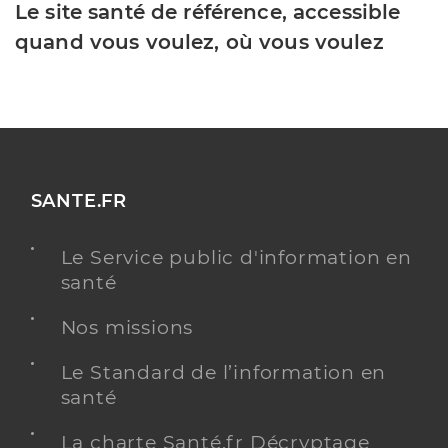
Le site santé de référence, accessible
quand vous voulez, où vous voulez
SANTE.FR
Le Service public d'information en
santé
Nos missions
Le Standard de l’information en
santé
La charte Santé.fr Décryptage