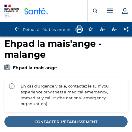
Panneau de gestion des cookies
Menu pr
Ouvrir la rech
Retour à l'établissement
Connectez-vous pour
Augmenter la t
Diminuer 
Pa
Ehpad la mais'ange -
malange
Ehpad la mais ange
En cas d'urgence vitale, contactez le 15. If you
experience or witness a medical emergency,
immediatly call 15 (the national emergency
organization).
CONTACTER L'ÉTABLISSEMENT