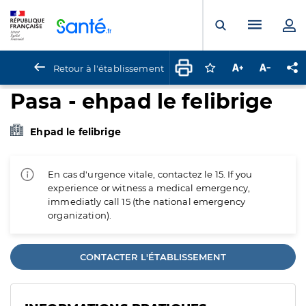
Panneau de gestion des cookies
Menu pr
Ouvrir la rech
Retour à l'établissement
Connectez-vous pour
Augmenter la t
Diminuer 
Pa
Pasa - ehpad le felibrige
Ehpad le felibrige
En cas d'urgence vitale, contactez le 15. If you
experience or witness a medical emergency,
immediatly call 15 (the national emergency
organization).
CONTACTER L'ÉTABLISSEMENT