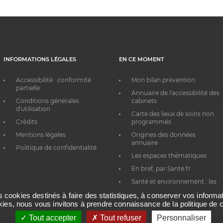
INFORMATIONS LÉGALES
EN CE MOMENT
Accessibilité : conformité
Mon bilan prévention
partielle
Annuaire de l'accessibilité des
Conditions générales
cabinets
d'utilisation
Carte des lieux de soins non
Crédits
programmés
Mentions légales
Origines des données
annuaire
Politique de confidentialité
Les espaces thématiques
En bref, par Santé.fr
Santé et environnement : les
bons réflexes au quotidien
es cookies destinés à faire des statistiques, à conserver vos inform
okies, nous vous invitons à prendre connaissance de la politique de c
Tout accepter
Tout refuser
Personnaliser