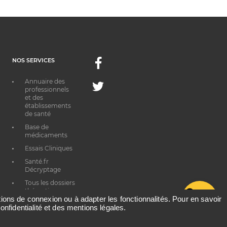
NOS SERVICES
Facebook
Annuaire des
Twitter
professionnels
et des
établissements
de santé
Base de
médicaments
Essais Cliniques
Santé.fr
Décryptage
Tous les dossiers
thématiques
G
ations de connexion ou à adapter les fonctionnalités. Pour en savoir
onfidentialité et des mentions légales.