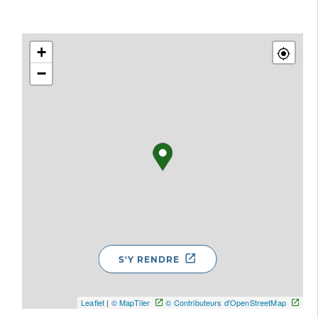
+
−
S'Y RENDRE
Leaflet
|
© MapTiler
© Contributeurs d'OpenStreetMap