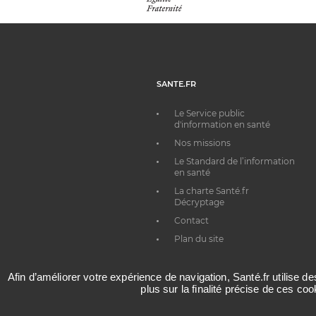
SANTE.FR
Le Service public
d'information en santé
Nos missions
Le Standard de l’information
en santé
La charte Santé.fr
Décryptage
Contact
Plan du site
Afin d’améliorer votre expérience de navigation, Santé.fr utilise d
plus sur la finalité précise de ces co