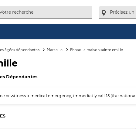
es âgées dépendantes
Marseille
Ehpad la maison sainte emilie
ilie
ées Dépendantes
ience or witness a medical emergency, immediatly call 15 (the nation
CES