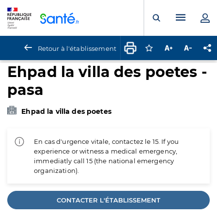
Panneau de gestion des cookies
Menu pr
Ouvrir la rech
Retour à l'établissement
Connectez-vous pour
Augmenter la t
Diminuer 
Pa
Ehpad la villa des poetes -
pasa
Ehpad la villa des poetes
En cas d'urgence vitale, contactez le 15. If you
experience or witness a medical emergency,
immediatly call 15 (the national emergency
organization).
CONTACTER L'ÉTABLISSEMENT