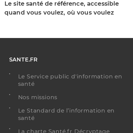
Le site santé de référence, accessible
quand vous voulez, où vous voulez
SANTE.FR
Le Service public d'information en
santé
Nos missions
Le Standard de l’information en
santé
La charte Santé.fr Décryptage