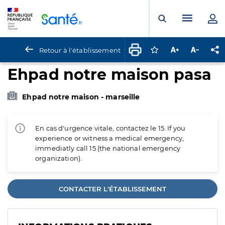
Panneau de gestion des cookies
Menu pr
Ouvrir la rech
Retour à l'établissement
Connectez-vous pour
Augmenter la t
Diminuer 
Pa
Ehpad notre maison pasa
Ehpad notre maison - marseille
En cas d'urgence vitale, contactez le 15. If you
experience or witness a medical emergency,
immediatly call 15 (the national emergency
organization).
CONTACTER L'ÉTABLISSEMENT