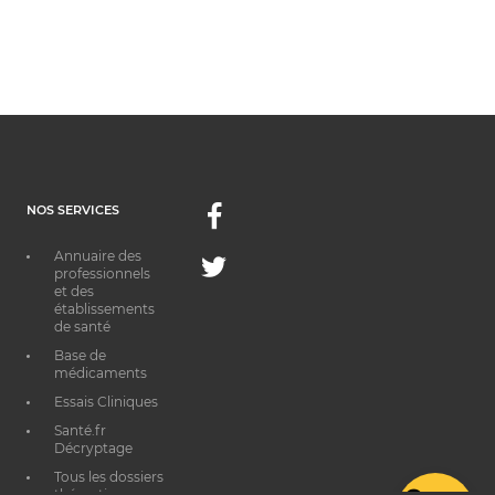
NOS SERVICES
Facebook
Annuaire des
Twitter
professionnels
et des
établissements
de santé
Base de
médicaments
Essais Cliniques
Santé.fr
Décryptage
Tous les dossiers
thématiques