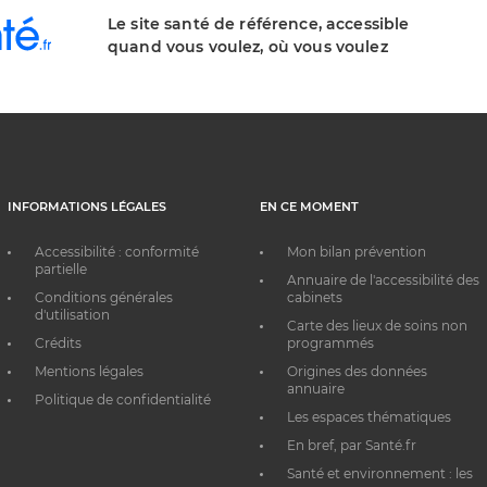
Le site santé de référence, accessible
quand vous voulez, où vous voulez
INFORMATIONS LÉGALES
EN CE MOMENT
Accessibilité : conformité
Mon bilan prévention
partielle
Annuaire de l'accessibilité des
Conditions générales
cabinets
d'utilisation
Carte des lieux de soins non
Crédits
programmés
Mentions légales
Origines des données
annuaire
Politique de confidentialité
Les espaces thématiques
En bref, par Santé.fr
Santé et environnement : les