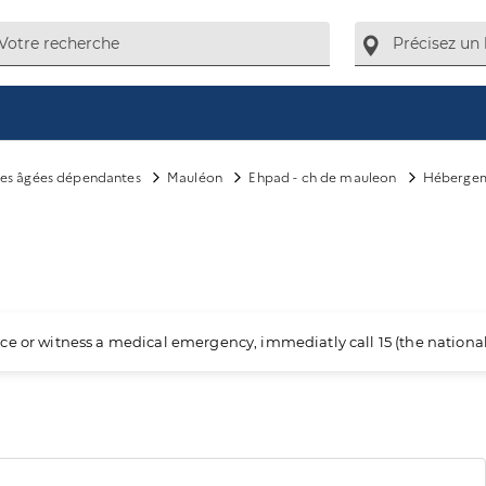
es âgées dépendantes
Mauléon
Ehpad - ch de mauleon
Héberge
ience or witness a medical emergency, immediatly call 15 (the nation