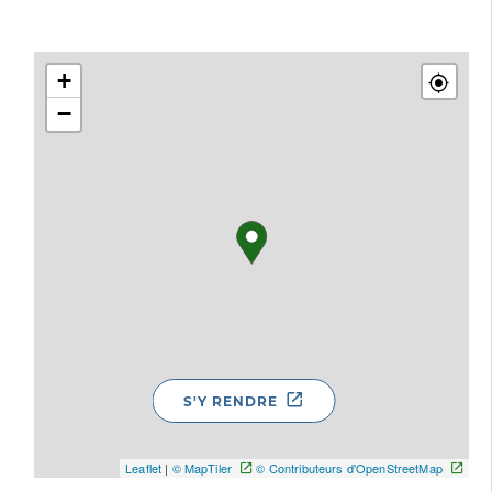
+
−
S'Y RENDRE
Leaflet
|
© MapTiler
© Contributeurs d'OpenStreetMap