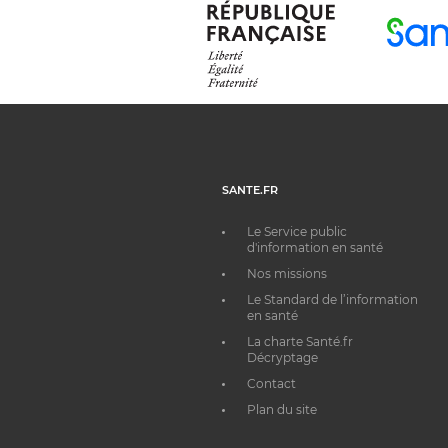
SANTE.FR
Le Service public
d'information en santé
Nos missions
Le Standard de l’information
en santé
La charte Santé.fr
Décryptage
Contact
Plan du site