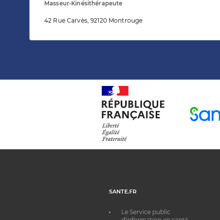
Masseur-Kinésithérapeute
42 Rue Carvès, 92120 Montrouge
SANTE.FR
Le Service public
d'information en santé