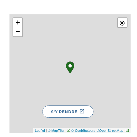
+
−
S'Y RENDRE
Leaflet
|
© MapTiler
© Contributeurs d'OpenStreetMap