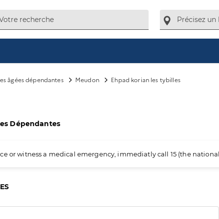
es âgées dépendantes
Meudon
Ehpad korian les tybilles
ées Dépendantes
ience or witness a medical emergency, immediatly call 15 (the nation
CES