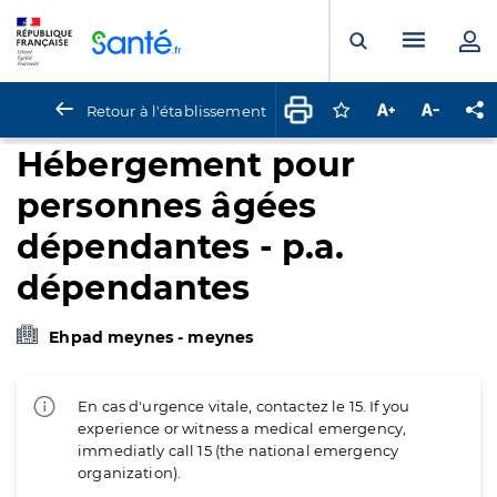
Panneau de gestion des cookies
Menu pr
Ouvrir la rech
Retour à l'établissement
Connectez-vous pour
Augmenter la t
Diminuer 
Pa
Hébergement pour
personnes âgées
dépendantes - p.a.
dépendantes
Ehpad meynes - meynes
En cas d'urgence vitale, contactez le 15. If you
experience or witness a medical emergency,
immediatly call 15 (the national emergency
organization).