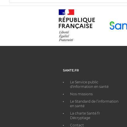
SANTE.FR
Le Service public
d'information en santé
Nos missions
Le Standard de l’information
en santé
La charte Santé.fr
Décryptage
Contact