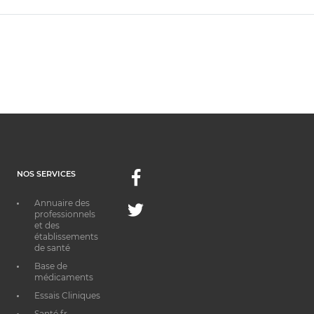
NOS SERVICES
Facebook
Annuaire des
Twitter
professionnels
et des
établissements
de santé
Base de
médicaments
Essais Cliniques
Santé.fr