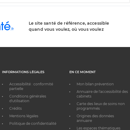
Le site santé de référence, accessible
quand vous voulez, où vous voulez
INFORMATIONS LÉGALES
EN CE MOMENT
Accessibilité : conformité
Mon bilan prévention
partielle
Annuaire de l'accessibilité des
Conditions générales
cabinets
d'utilisation
Carte des lieux de soins non
Crédits
programmés
Mentions légales
Origines des données
annuaire
Politique de confidentialité
Les espaces thématiques