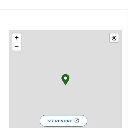
+
−
S'Y RENDRE