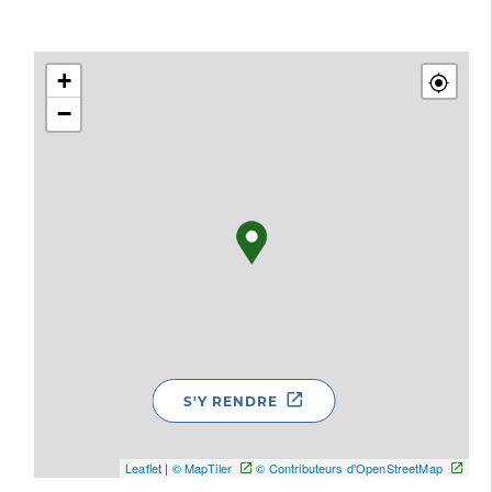
+
−
S'Y RENDRE
Leaflet
|
© MapTiler
© Contributeurs d'OpenStreetMap