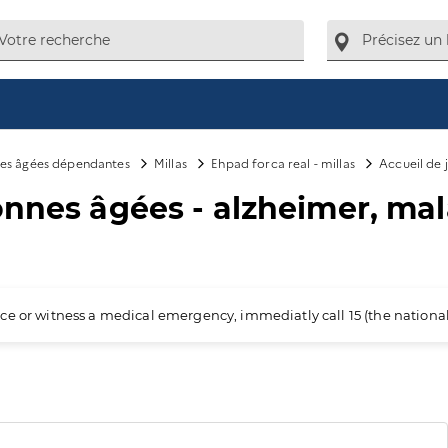
es âgées dépendantes
Millas
Ehpad forca real - millas
Accueil de 
onnes âgées - alzheimer, ma
ience or witness a medical emergency, immediatly call 15 (the nation