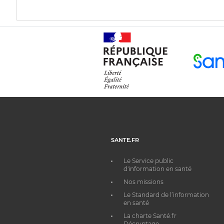
SANTE.FR
Le Service public
d'information en santé
Nos missions
Le Standard de l’information
en santé
La charte Santé.fr
Décryptage