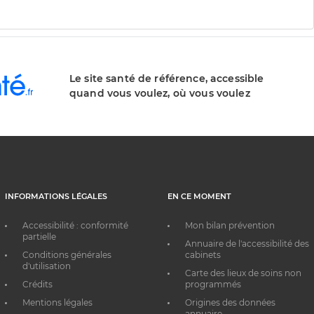
Le site santé de référence, accessible
quand vous voulez, où vous voulez
INFORMATIONS LÉGALES
EN CE MOMENT
Accessibilité : conformité
Mon bilan prévention
partielle
Annuaire de l'accessibilité des
Conditions générales
cabinets
d'utilisation
Carte des lieux de soins non
Crédits
programmés
Mentions légales
Origines des données
annuaire