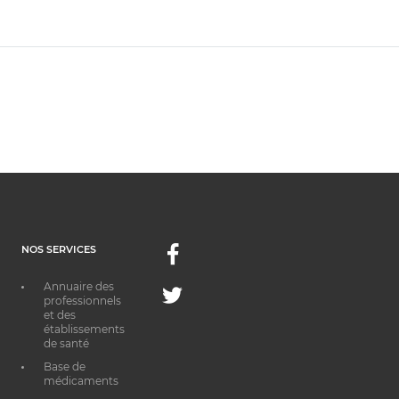
NOS SERVICES
Facebook
Annuaire des
Twitter
professionnels
et des
établissements
de santé
Base de
médicaments