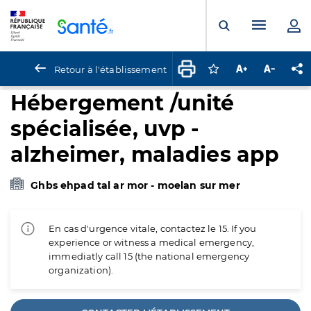
Panneau de gestion des cookies
Menu pr
Ouvrir la rech
Retour à l'établissement
Connectez-vous pour
Augmenter la t
Diminuer 
Pa
Hébergement /unité
spécialisée, uvp -
alzheimer, maladies app
Ghbs ehpad tal ar mor - moelan sur mer
En cas d'urgence vitale, contactez le 15. If you
experience or witness a medical emergency,
immediatly call 15 (the national emergency
organization).