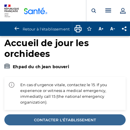
Panneau de gestion des cookies
Menu pr
Ouvrir la rech
Retour à l'établissement
Connectez-vous pour
Augmenter la t
Diminuer 
Pa
Accueil de jour les
orchidees
Ehpad du ch jean bouveri
En cas d'urgence vitale, contactez le 15. If you
experience or witness a medical emergency,
immediatly call 15 (the national emergency
organization).
CONTACTER L'ÉTABLISSEMENT