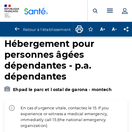
Panneau de gestion des cookies
Menu pr
Ouvrir la rech
Retour à l'établissement
Connectez-vous pour
Augmenter la t
Diminuer 
Pa
Hébergement pour
personnes âgées
dépendantes - p.a.
dépendantes
Ehpad le parc et l ostal de garona - montech
En cas d'urgence vitale, contactez le 15. If you
experience or witness a medical emergency,
immediatly call 15 (the national emergency
organization).