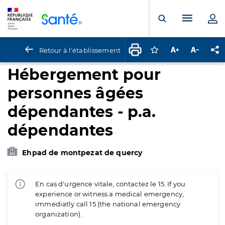
Panneau de gestion des cookies
Menu pr
Ouvrir la rech
Retour à l'établissement
Connectez-vous pour
Augmenter la t
Diminuer 
Pa
Hébergement pour
personnes âgées
dépendantes - p.a.
dépendantes
Ehpad de montpezat de quercy
En cas d'urgence vitale, contactez le 15. If you
experience or witness a medical emergency,
immediatly call 15 (the national emergency
organization).