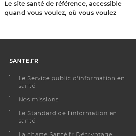
Le site santé de référence, accessible
quand vous voulez, où vous voulez
SANTE.FR
Le Service public d'information en
santé
Nos missions
Le Standard de l’information en
santé
La charte Santé.fr Décryptage