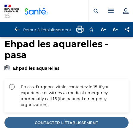
Panneau de gestion des cookies
Menu pr
Ouvrir la rech
Retour à l'établissement
Connectez-vous pour
Augmenter la t
Diminuer 
Pa
Ehpad les aquarelles -
pasa
Ehpad les aquarelles
En cas d'urgence vitale, contactez le 15. If you
experience or witness a medical emergency,
immediatly call 15 (the national emergency
organization).
CONTACTER L'ÉTABLISSEMENT