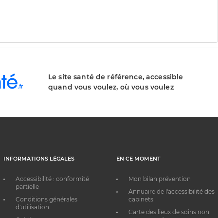
Le site santé de référence, accessible
quand vous voulez, où vous voulez
INFORMATIONS LÉGALES
EN CE MOMENT
Accessibilité : conformité
Mon bilan prévention
partielle
Annuaire de l'accessibilité des
Conditions générales
cabinets
d'utilisation
Carte des lieux de soins non