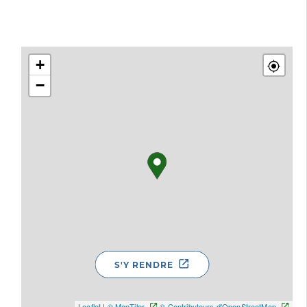
+
−
S'Y RENDRE
Leaflet
|
© MapTiler
© Contributeurs d'OpenStreetMap