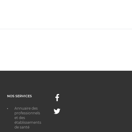
NOS SERVICES
Facebook
Annuaire des
Twitter
professionnels
et des
établissements
de santé