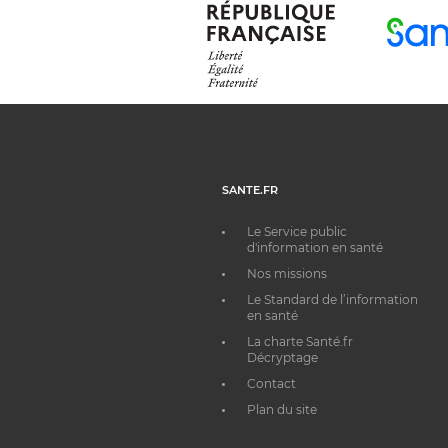
SANTE.FR
Le Service public
d'information en santé
Nos missions
Le Standard de l’information
en santé
La charte Santé.fr
Décryptage
Contact
Plan du site