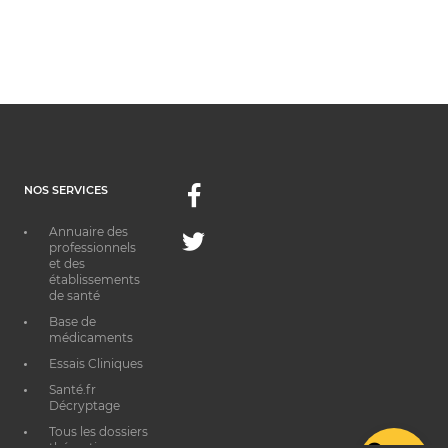
NOS SERVICES
Facebook
Annuaire des
Twitter
professionnels
et des
établissements
de santé
Base de
médicaments
Essais Cliniques
Santé.fr
Décryptage
Tous les dossiers
thématiques