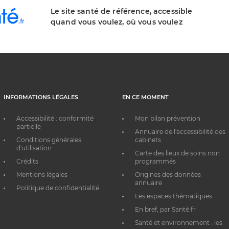
Le site santé de référence, accessible
quand vous voulez, où vous voulez
INFORMATIONS LÉGALES
EN CE MOMENT
Accessibilité : conformité
Mon bilan prévention
partielle
Annuaire de l'accessibilité des
Conditions générales
cabinets
d'utilisation
Carte des lieux de soins non
Crédits
programmés
Mentions légales
Origines des données
annuaire
Politique de confidentialité
Les espaces thématiques
En bref, par Santé.fr
Santé et environnement : les