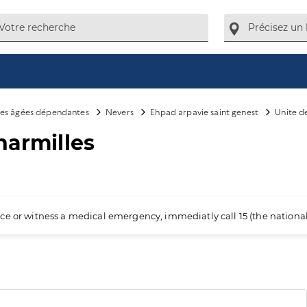
es âgées dépendantes
Nevers
Ehpad arpavie saint genest
Unite d
harmilles
ience or witness a medical emergency, immediatly call 15 (the nation