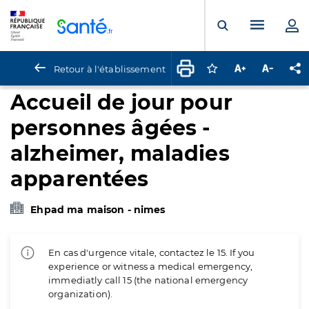
Panneau de gestion des cookies
Menu pr
Ouvrir la rech
Retour à l'établissement
Connectez-vous pour
Augmenter la t
Diminuer 
Pa
Accueil de jour pour
personnes âgées -
alzheimer, maladies
apparentées
Ehpad ma maison - nimes
En cas d'urgence vitale, contactez le 15. If you
experience or witness a medical emergency,
immediatly call 15 (the national emergency
organization).