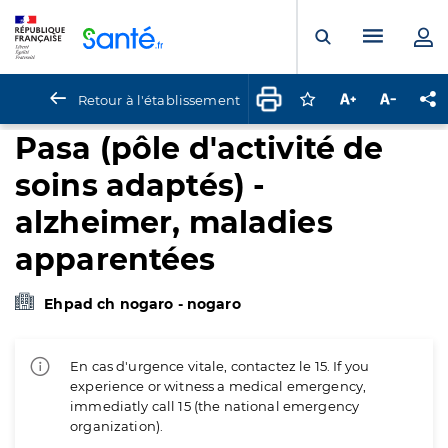
Panneau de gestion des cookies
Menu pr
Ouvrir la rech
Retour à l'établissement
Connectez-vous pour
Augmenter la t
Diminuer 
Pa
Pasa (pôle d'activité de
soins adaptés) -
alzheimer, maladies
apparentées
Ehpad ch nogaro - nogaro
En cas d'urgence vitale, contactez le 15. If you
experience or witness a medical emergency,
immediatly call 15 (the national emergency
organization).