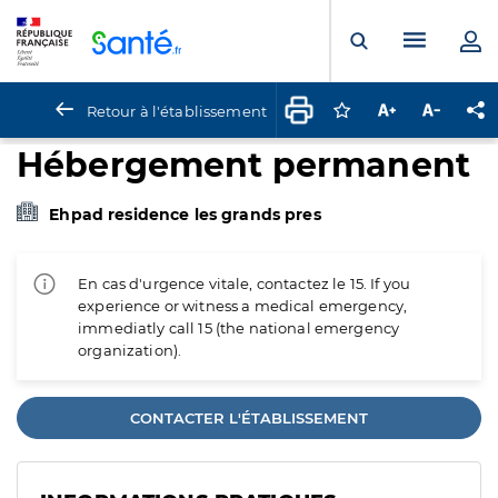
Panneau de gestion des cookies
Menu pr
Ouvrir la rech
Retour à l'établissement
Connectez-vous pour
Augmenter la t
Diminuer 
Pa
Hébergement permanent
Ehpad residence les grands pres
En cas d'urgence vitale, contactez le 15. If you
experience or witness a medical emergency,
immediatly call 15 (the national emergency
organization).
CONTACTER L'ÉTABLISSEMENT