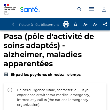
Panneau de gestion des cookies
Menu pr
Ouvrir la rech
Retour à l'établissement
Connectez-vous pour
Augmenter la t
Diminuer 
Pa
Pasa (pôle d'activité de
soins adaptés) -
alzheimer, maladies
apparentées
Ehpad les peyrieres ch rodez - olemps
En cas d'urgence vitale, contactez le 15. If you
experience or witness a medical emergency,
immediatly call 15 (the national emergency
organization).