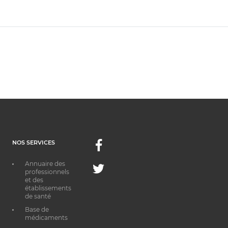
NOS SERVICES
Facebook
Annuaire des
Twitter
professionnels
et des
établissements
de santé
Base de
médicaments