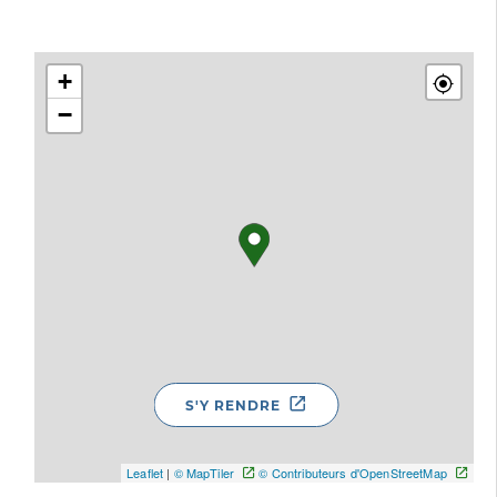
+
−
S'Y RENDRE
Leaflet
|
© MapTiler
© Contributeurs d'OpenStreetMap