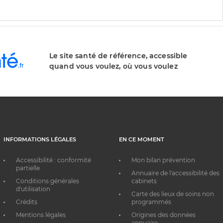
Le site santé de référence, accessible
quand vous voulez, où vous voulez
INFORMATIONS LÉGALES
EN CE MOMENT
Accessibilité : conformité
Mon bilan prévention
partielle
Annuaire de l'accessibilité des
Conditions générales
cabinets
d'utilisation
Carte des lieux de soins non
Crédits
programmés
Mentions légales
Origines des données
annuaire