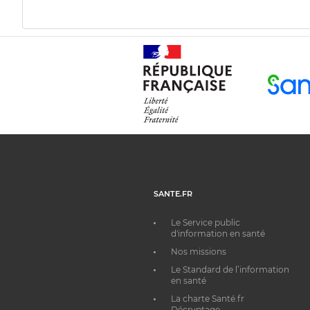
SANTE.FR
Le Service public
d'information en santé
Nos missions
Le Standard de l’information
en santé
La charte Santé.fr
Décryptage