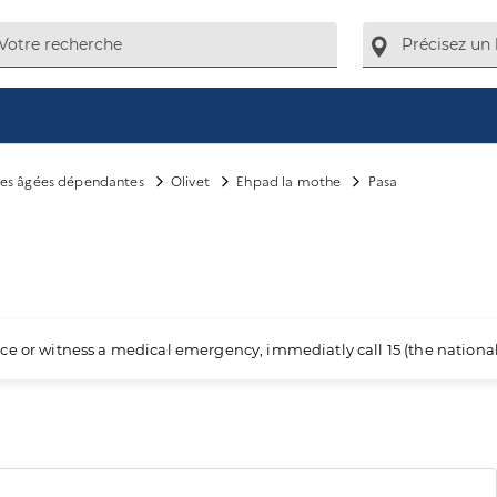
es âgées dépendantes
Olivet
Ehpad la mothe
Pasa
ience or witness a medical emergency, immediatly call 15 (the nation