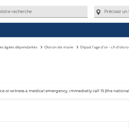
es âgées dépendantes
Oloron ste marie
Ehpad l'age d'or - ch d'olor
ience or witness a medical emergency, immediatly call 15 (the nation