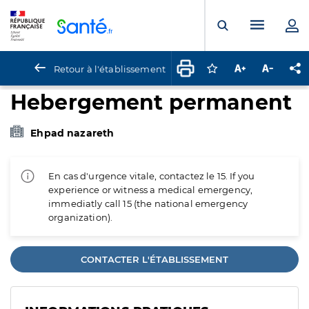
Panneau de gestion des cookies
Menu pr
Ouvrir la rech
Retour à l'établissement
Connectez-vous pour
Augmenter la t
Diminuer 
Pa
Hebergement permanent
Ehpad nazareth
En cas d'urgence vitale, contactez le 15. If you
experience or witness a medical emergency,
immediatly call 15 (the national emergency
organization).
CONTACTER L'ÉTABLISSEMENT