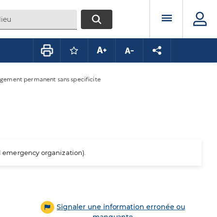
Menu prin
RECHERCHER
Connectez-vous pour mettre ce conte
Augmenter la taille du texte
Diminuer la taille du te
Partager la pag
gement permanent sans specificite
al emergency organization).
Signaler une information erronée ou