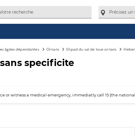
es âgées dépendantes
Ornans
Ehpad du val de loue ornans
Heber
ans specificite
ience or witness a medical emergency, immediatly call 15 (the nation