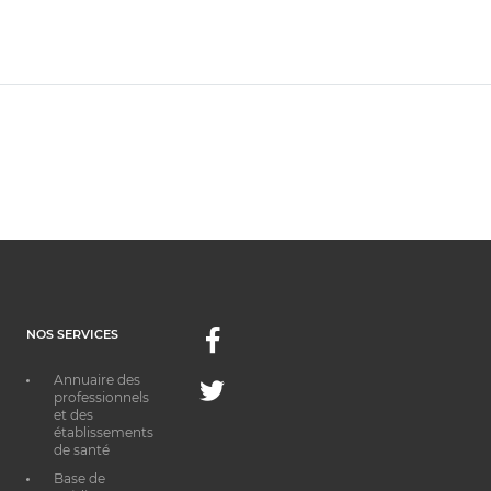
NOS SERVICES
Facebook
Annuaire des
Twitter
professionnels
et des
établissements
de santé
Base de