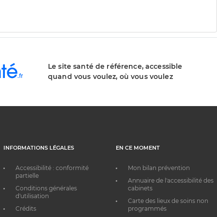
Le site santé de référence, accessible
quand vous voulez, où vous voulez
INFORMATIONS LÉGALES
EN CE MOMENT
Accessibilité : conformité
Mon bilan prévention
partielle
Annuaire de l'accessibilité des
Conditions générales
cabinets
d'utilisation
Carte des lieux de soins non
Crédits
programmés