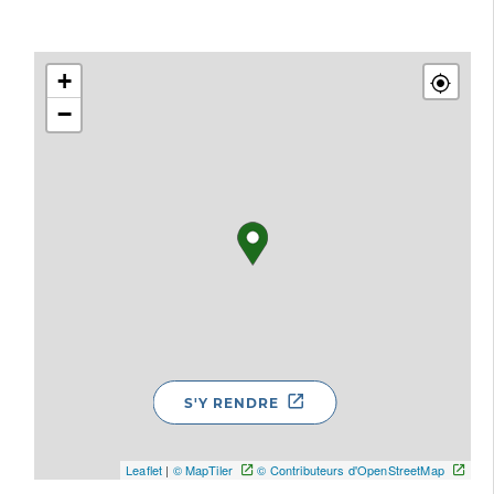
+
−
S'Y RENDRE
Leaflet
|
© MapTiler
© Contributeurs d'OpenStreetMap