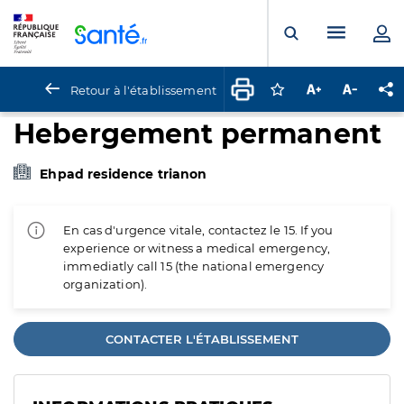
Panneau de gestion des cookies
Menu pr
Ouvrir la rech
Retour à l'établissement
Connectez-vous pour
Augmenter la t
Diminuer 
Pa
Hebergement permanent
Ehpad residence trianon
En cas d'urgence vitale, contactez le 15. If you
experience or witness a medical emergency,
immediatly call 15 (the national emergency
organization).
CONTACTER L'ÉTABLISSEMENT